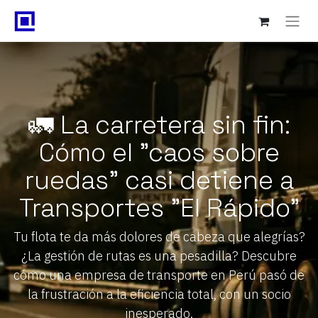
🚛 La carretera sin fin:
Cómo el "caos sobre
ruedas" casi detiene a
Transportes "El Rápido"
Tu flota te da más dolores de cabeza que alegrías?
¿La gestión de rutas es una pesadilla? Descubre
cómo una empresa de transporte en Perú pasó de
la frustración a la eficiencia total, con un socio
inesperado.