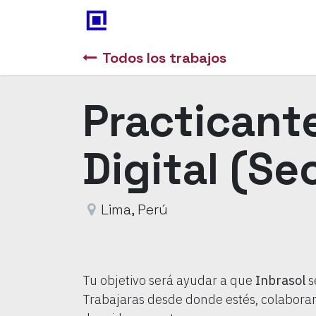
Inicio
Odoo
Blog
Con
Todos los trabajos
Practicant
Digital (Se
Lima
,
Perú
Tu objetivo será ayudar a que
Inbrasol
s
Trabajaras desde donde estés, colabora