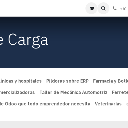
táctenos
Sobre nosotros
+51
e Carga
línicas y hospitales
Píldoras sobre ERP
Farmacia y Boti
mercializadoras
Taller de Mecánica Automotriz
Ferrete
 de Odoo que todo emprendedor necesita
Veterinarias