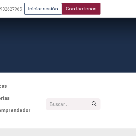
Iniciar sesión
Contáctenos
 932627965
cas
rias
emprendedor