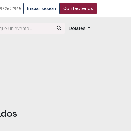
Iniciar sesión
Contáctenos
 932627965
Dolares
ados
.